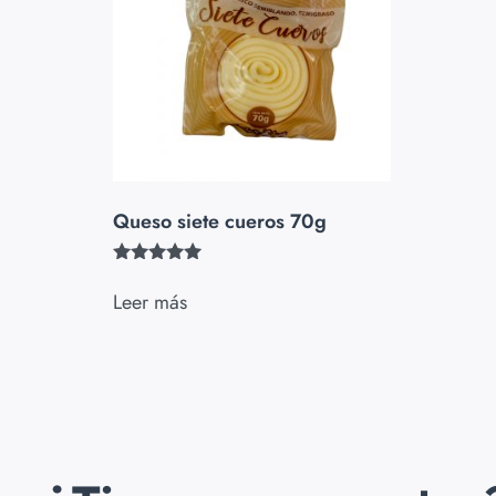
Queso siete cueros 70g
Valorado
con
Leer más
5.00
de 5