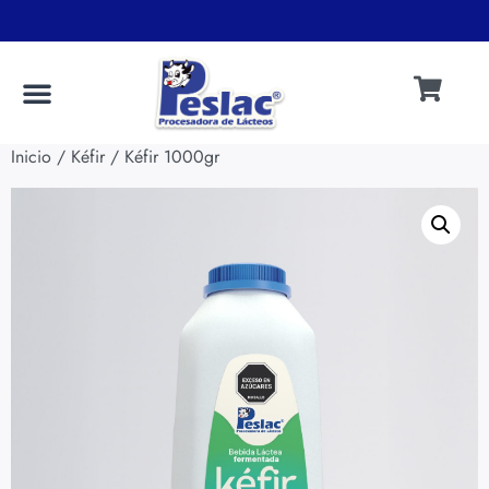
.
.
Inicio
/
Kéfir
/ Kéfir 1000gr