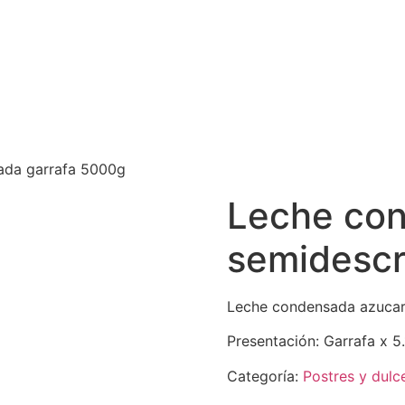
ada garrafa 5000g
Leche co
semidesc
Leche condensada azuca
Presentación: Garrafa x 5
Categoría:
Postres y dulc