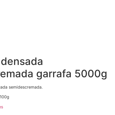
ndensada
remada garrafa 5000g
rada semidescremada.
.100g
es