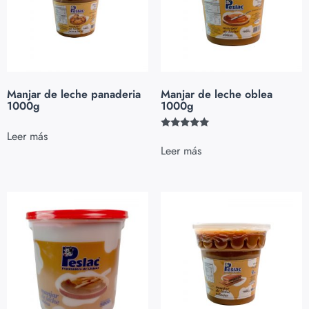
Manjar de leche panaderia
Manjar de leche oblea
1000g
1000g
Leer más
Valorado
con
Leer más
5.00
de 5