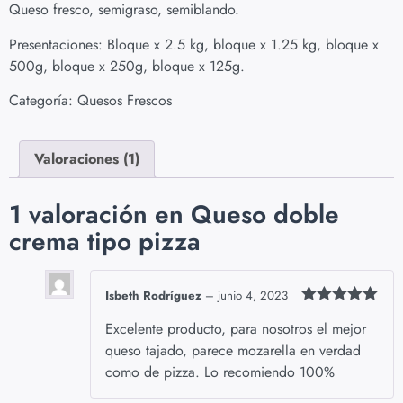
Queso fresco, semigraso, semiblando.
5 en base
a
valoración
de un
Presentaciones: Bloque x 2.5 kg, bloque x 1.25 kg, bloque x
cliente
500g, bloque x 250g, bloque x 125g.
Categoría:
Quesos Frescos
Valoraciones (1)
1 valoración en
Queso doble
crema tipo pizza
Isbeth Rodríguez
–
junio 4, 2023
Valorado
Excelente producto, para nosotros el mejor
con
5
de 5
queso tajado, parece mozarella en verdad
como de pizza. Lo recomiendo 100%