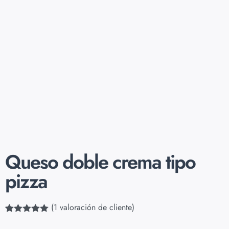
Queso doble crema tipo
pizza
(
1
valoración de cliente)
Valorado
1
con
5.00
de