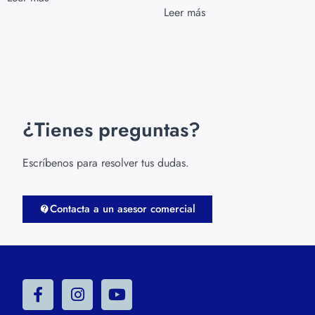
con
Leer más
5.00
de 5
¿Tienes preguntas?
Escríbenos para resolver tus dudas.
Contacta a un asesor comercial