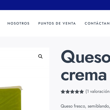
.
.
NOSOTROS
PUNTOS DE VENTA
CONTÁCTAN
a
Queso
crema
(
1
valoración 
Valorado
1
con
5.00
de
Queso fresco, semiblando,
5 en base