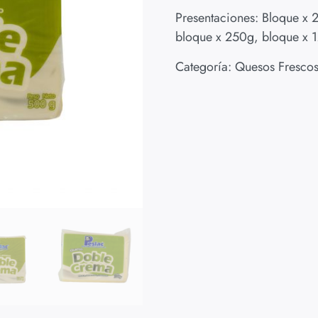
a
valoración
Presentaciones: Bloque x 
de un
cliente
bloque x 250g, bloque x 
Categoría:
Quesos Fresco