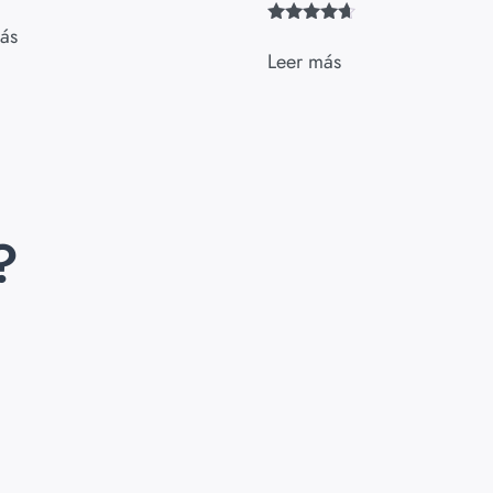
ás
Valorado
con
Leer más
4.50
de 5
?