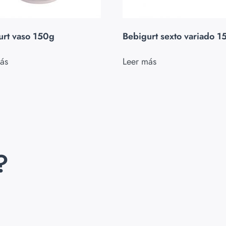
urt vaso 150g
Bebigurt sexto variado 1
ás
Leer más
?