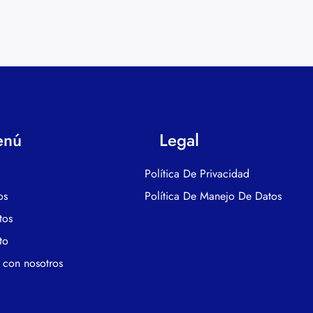
enú
Legal
Política De Privacidad
os
Política De Manejo De Datos
tos
to
 con nosotros